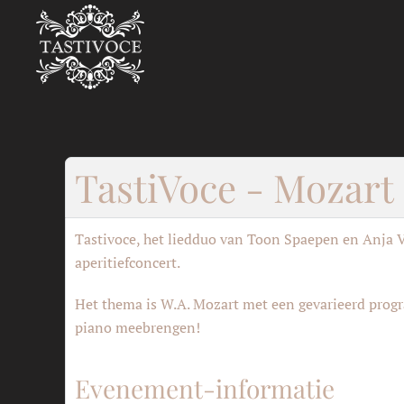
Skip to main content
TastiVoce - Mozart
Tastivoce, het liedduo van Toon Spaepen en Anja 
aperitiefconcert.
Het thema is W.A. Mozart met een gevarieerd progra
piano meebrengen!
Evenement-informatie